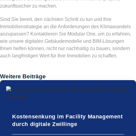
zukunftssicher zu machen.
Sind Sie bereit, den nächsten Schritt zu tun und Ihre
Immobilienstrategie an die Anforderungen des Klimawandels
anzupassen? Kontaktieren Sie Modular One, um zu erfahren,
wie unsere digitalen Gebäudemodelle und BIM-Lösungen
Ihnen helfen können, nicht nur nachhaltig zu bauen, sondern
auch langfristigen Wert für Ihre Immobilien zu schaffen.
Weitere Beiträge
Kostensenkung im Facility Management
durch digitale Zwillinge